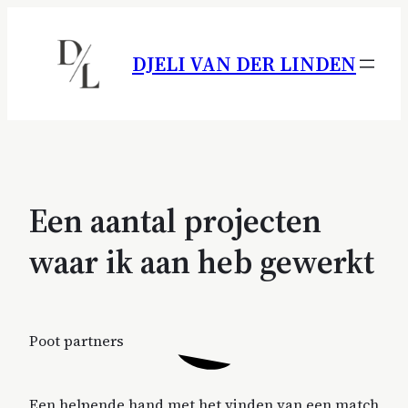
Ga
naar
DJELI VAN DER LINDEN
de
inhoud
Een aantal projecten
waar ik aan heb gewerkt
Poot partners
Een helpende hand met het vinden van een match